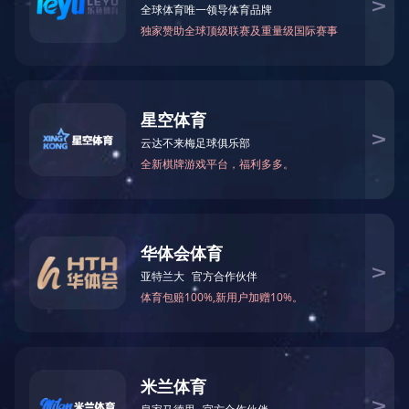
QUICK NAVIGATION
快捷导航
网址：jlleathersmith.com
座机：021-39126000
传真：021-59551777
地址：中国上海嘉定区浏翔公路5555号
邮箱：master@jlleathersmith.com
版权所有 © 开云电子-开云电子（中国）